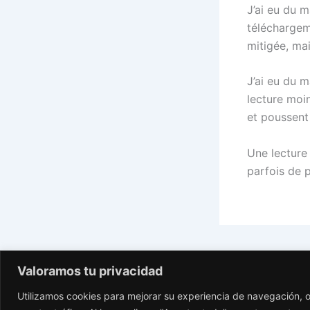
J’ai eu du 
téléchargem
mitigée, mai
J’ai eu du 
lecture moi
et poussent 
Une lecture
parfois de 
PREVIOUS
Valoramos tu privacidad
Utilizamos cookies para mejorar su experiencia de navegación, o