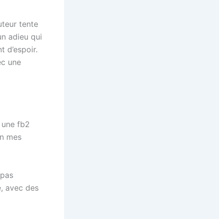
uteur tente
un adieu qui
t d’espoir.
ec une
t une fb2
ion mes
 pas
e, avec des