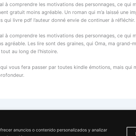
mal à comprendre les motivations des personnages, ce qui m
ent gratuit moins agréable. Un roman qui m’a laissé une im
s qui livre pdf l’auteur donné envie de continuer à réfléchir.
mal à comprendre les motivations des personnages, ce qui m
ns agréable. Les lire sont des graines, qui Oma, ma grand-
tout au long de l’histoire.
 qui vous fera passer par toutes kindle émotions, mais qui
profondeur.
Listen to My Trumpet! – Free Book Reading
frecer anuncios o contenido personalizados y analizar