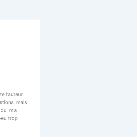
te l’auteur
stions, mais
qui m’a
peu trop