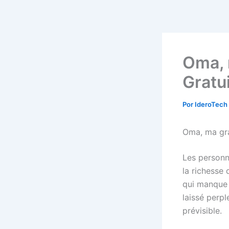
Ir
al
contenido
Oma, 
Gratui
Por
IderoTech
Oma, ma gra
Les personna
la richesse 
qui manque 
laissé perpl
prévisible.