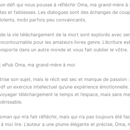
t un défi qui nous pousse à réfléchir Oma, ma grand-mère à
ites et faiblesses. Les dialogues sont des échanges de coup
violents, mobi parfois peu convaincants.
de la vie téléchargement de la mort sont explorés avec sens
 incontournable pour les amateurs livres genre. L’écriture es
ansporte dans un autre monde et vous fait oublier le vôtre.
it ePub Oma, ma grand-mère à moi
trise son sujet, mais le récit est sec et manque de passion : 
pdf un exercice intellectuel qu’une expérience émotionnelle
t voyager téléchargement le temps et l’espace, mais sans me
périssable.
man qui m’a fait réfléchir, mais qui n’a pas toujours été f
à moi lire. L’auteur a une plume élégante et précise, Oma,