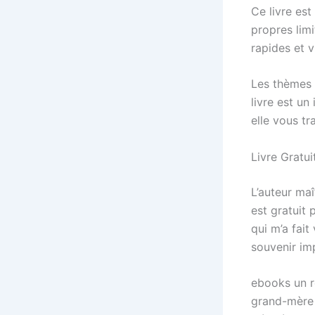
Ce livre es
propres lim
rapides et 
Les thèmes 
livre est un
elle vous tr
Livre Gratu
L’auteur maî
est gratuit 
qui m’a fai
souvenir im
ebooks un ro
grand-mère 