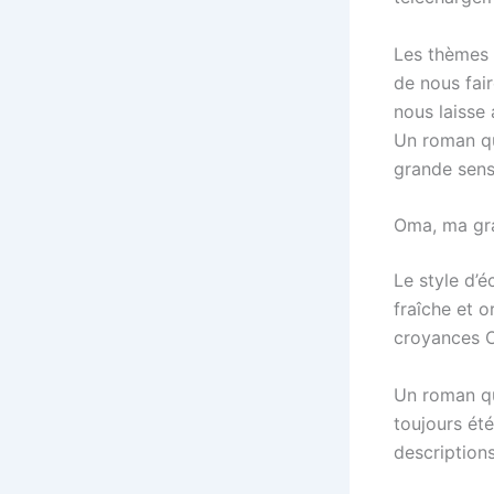
Les thèmes d
de nous fair
nous laisse 
Un roman qu
grande sens
Oma, ma gr
Le style d’é
fraîche et o
croyances 
Un roman qui
toujours été
description