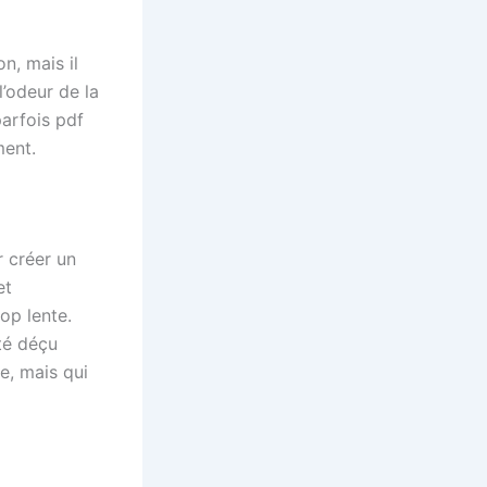
n, mais il
l’odeur de la
parfois pdf
ment.
r créer un
et
op lente.
été déçu
e, mais qui