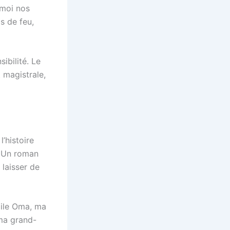
 moi nos
s de feu,
ibilité. Le
t magistrale,
l’histoire
. Un roman
 laisser de
acile Oma, ma
 ma grand-