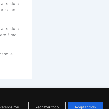
’a rendu la
pression
’a rendu la
mère à moi
 manque
NEXT
Seven Year Itch | eBook (EPUB, PDF)
Personalizar
Rechazar todo
Aceptar todo