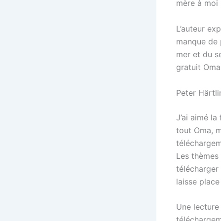
mère à moi 
L’auteur exp
manque de pr
mer et du se
gratuit Oma
Peter Härtli
J’ai aimé la
tout Oma, m
téléchargeme
Les thèmes d
télécharger 
laisse place
Une lecture
téléchargem